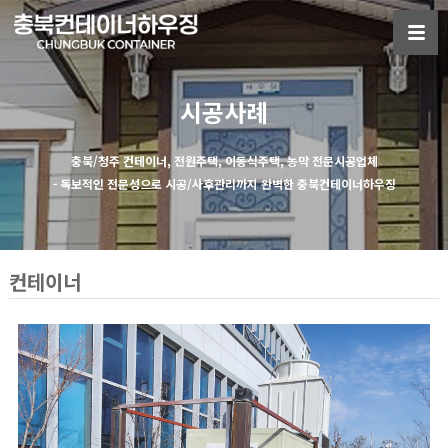
시공사례
충북/청주 컨테이너, 전원주택, 이동식주택, 농막 전문시공업체
- 독보적인 전문성으로 시공/사후관리까지 완벽한 충북컨테이너하우징
컨테이너