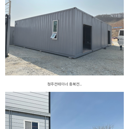
청주컨테이너 충북컨..