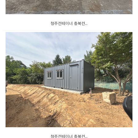
청주컨테이너 충북컨..
청주컨테이너 충북컨..