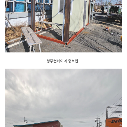
청주컨테이너 충북컨..