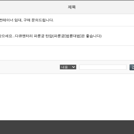
제목
컨테이너 임대, 구매 문의드립니다.
받으세요...다큐멘터리 파룬궁 탄압(파룬궁[법륜대법]은 좋습니다)