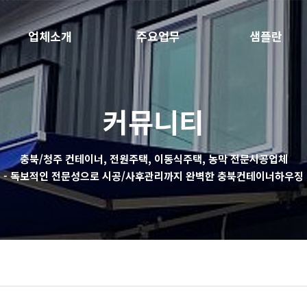
업체소개
주요업무
샘플란
인사말
주요업무
주택Part
사업장위치
농막Part
커뮤니티
충북/청주 컨테이너, 전원주택, 이동식주택, 농막 전문시공업체
- 독보적인 전문성으로 시공/사후관리까지 완벽한 충북컨테이너하우징