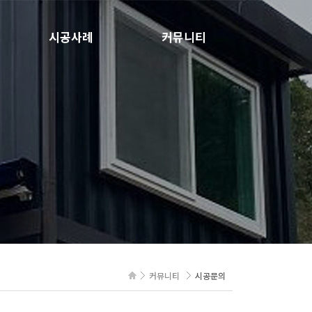
시공사례
커뮤니티
컨테이너
공지사항
전원주택
시공문의
이동식주택
농막
인테리어
커뮤니티
시공문의